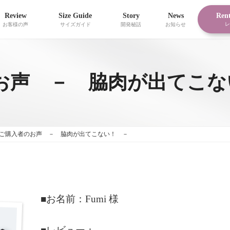
Review
Size Guide
Story
News
Ren
レ
お客様の声
サイズガイド
開発秘話
お知らせ
お声 － 脇肉が出てこ
ご購入者のお声 － 脇肉が出てこない！ －
■お名前：Fumi 様