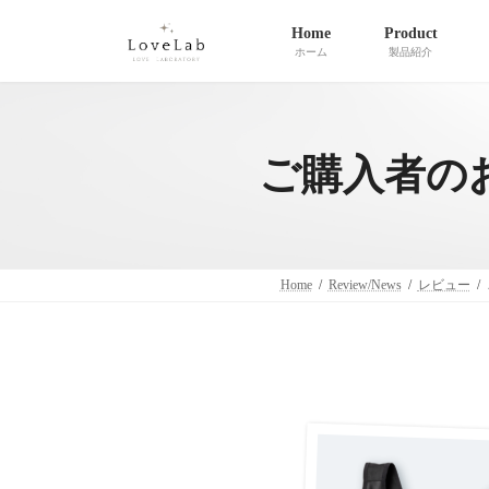
コ
ナ
Home
Product
ン
ビ
ホーム
製品紹介
テ
ゲ
ン
ー
ツ
シ
へ
ョ
ご購入者の
ス
ン
キ
に
ッ
移
プ
動
Home
Review/News
レビュー