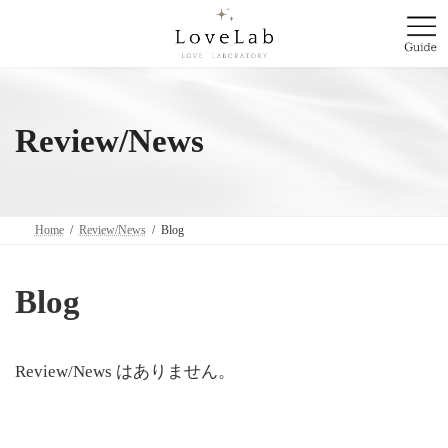
コ
ナ
ン
ビ
テ
ゲ
ン
ー
ツ
シ
へ
ョ
Review/News
ス
ン
キ
に
ッ
移
プ
動
Home
Review/News
Blog
Blog
Review/News はありません。